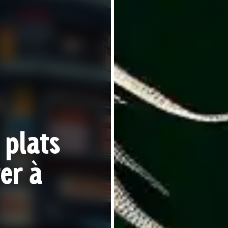
 plats
er à