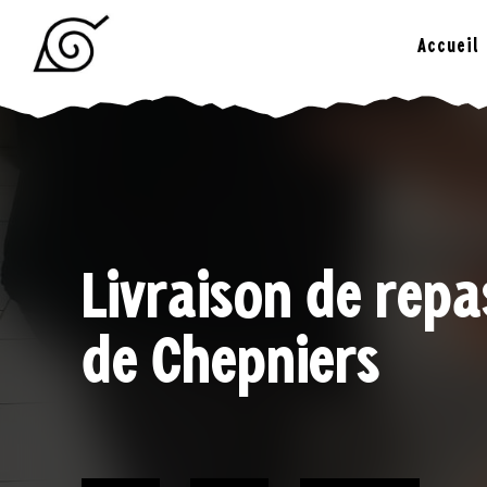
Skip
to
Accueil
content
LE YAMI
Livraison de repa
de Chepniers