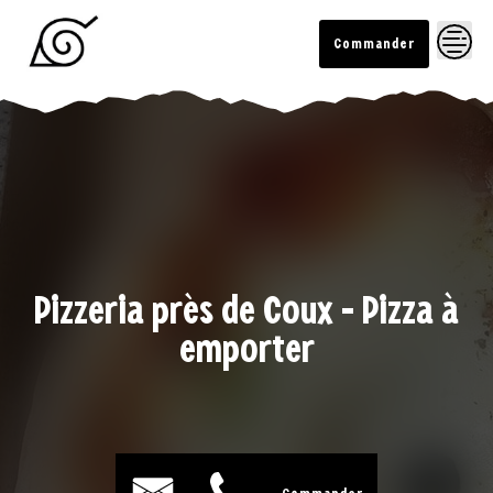
Skip
to
Commander
content
LE YAMI
Pizzeria près de Coux - Pizza à
emporter