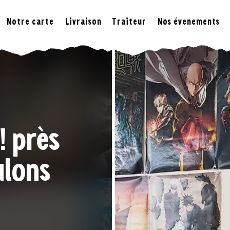
Notre carte
Livraison
Traiteur
Nos évenements
! près
lons