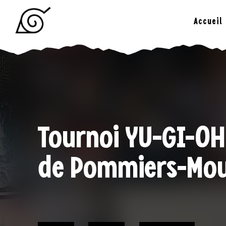
Skip
to
Accueil
content
LE YAMI
Tournoi YU-GI-OH
de Pommiers-Mou